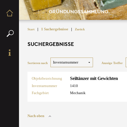
GRÜNDUNGSSAMMLUNG
|
1 Suchergebnisse
|
Start
Zurück
SUCHERGEBNISSE
Sortieren nach
Anzeige Treffer
Seiltänzer mit Gewichten
Objektbezeichnung
Inventarnummer
1410
Fachgebiet
Mechanik
Nach oben