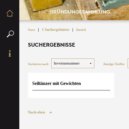
GRÜNDUNGSSAMMLUNG
|
1 Suchergebnisse
|
Start
Zurück
SUCHERGEBNISSE
Sortieren nach
Anzeige Treffer
Seiltänzer mit Gewichten
Nach oben