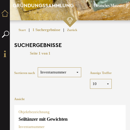
GRÜNDUNGSSAMMLUNG
|
1 Suchergebnisse
|
Start
Zurück
SUCHERGEBNISSE
Seite 1 von 1
Sortieren nach
Anzeige Treffer
Ansicht
Objektbezeichnung
Seiltänzer mit Gewichten
Inventarnummer