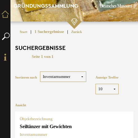
GRÜNDUNGSSAMMLUNG
|
1 Suchergebnisse
|
Start
Zurück
SUCHERGEBNISSE
Seite 1 von 1
Sortieren nach
Anzeige Treffer
Ansicht
Objektbezeichnung
Seiltänzer mit Gewichten
Inventarnummer