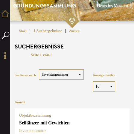
GRÜNDUNGSSAMMLUNG
|
1 Suchergebnisse
|
Start
Zurück
SUCHERGEBNISSE
Seite 1 von 1
Sortieren nach
Anzeige Treffer
Ansicht
Objektbezeichnung
Seiltänzer mit Gewichten
Inventarnummer