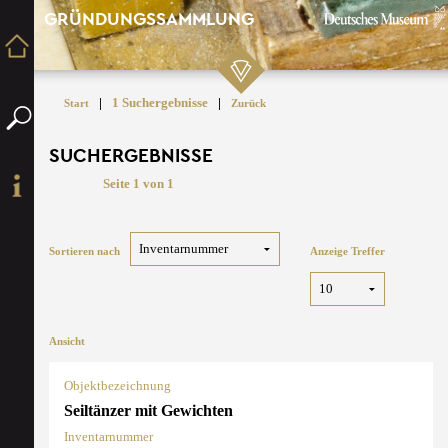
GRÜNDUNGSSAMMLUNG
|
1 Suchergebnisse
|
Start
Zurück
SUCHERGEBNISSE
Seite 1 von 1
Sortieren nach
Anzeige Treffer
Ansicht
Objektbezeichnung
Seiltänzer mit Gewichten
Inventarnummer