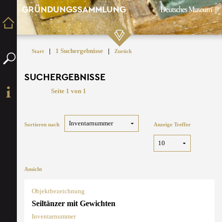
GRÜNDUNGSSAMMLUNG
|
1 Suchergebnisse
|
Start
Zurück
SUCHERGEBNISSE
Seite 1 von 1
Sortieren nach
Anzeige Treffer
Ansicht
Objektbezeichnung
Seiltänzer mit Gewichten
Inventarnummer