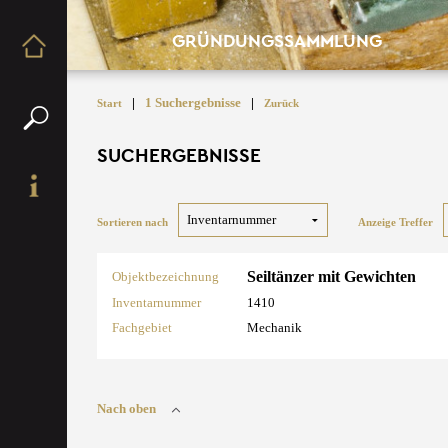
GRÜNDUNGSSAMMLUNG
|
1 Suchergebnisse
|
Start
Zurück
SUCHERGEBNISSE
Sortieren nach
Anzeige Treffer
Seiltänzer mit Gewichten
Objektbezeichnung
Inventarnummer
1410
Fachgebiet
Mechanik
Nach oben