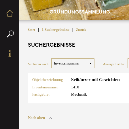
GRÜNDUNGSSAMMLUNG
|
1 Suchergebnisse
|
Start
Zurück
SUCHERGEBNISSE
Sortieren nach
Anzeige Treffer
Seiltänzer mit Gewichten
Objektbezeichnung
Inventarnummer
1410
Fachgebiet
Mechanik
Nach oben