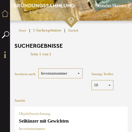
GRÜNDUNGSSAMMLUNG
|
1 Suchergebnisse
|
Start
Zurück
SUCHERGEBNISSE
Seite 1 von 1
Sortieren nach
Anzeige Treffer
Ansicht
Objektbezeichnung
Seiltänzer mit Gewichten
Inventarnummer