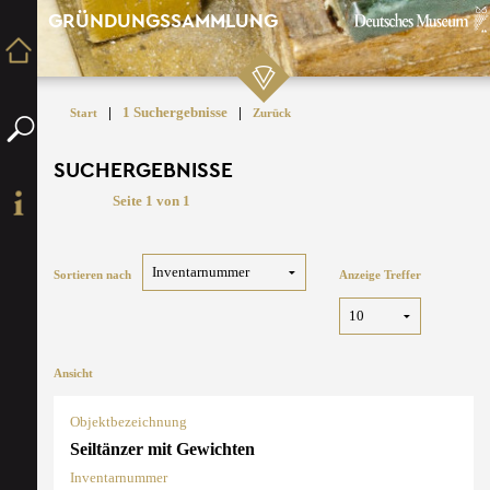
GRÜNDUNGSSAMMLUNG
|
1 Suchergebnisse
|
Start
Zurück
SUCHERGEBNISSE
Seite 1 von 1
Sortieren nach
Anzeige Treffer
Ansicht
Objektbezeichnung
Seiltänzer mit Gewichten
Inventarnummer