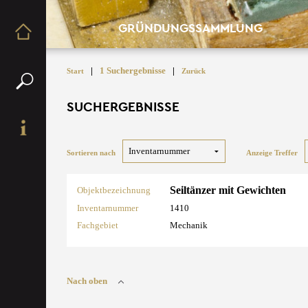
GRÜNDUNGSSAMMLUNG
|
1 Suchergebnisse
|
Start
Zurück
SUCHERGEBNISSE
Sortieren nach
Anzeige Treffer
Seiltänzer mit Gewichten
Objektbezeichnung
Inventarnummer
1410
Fachgebiet
Mechanik
Nach oben