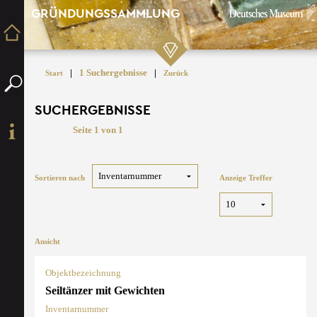
GRÜNDUNGSSAMMLUNG
|
1 Suchergebnisse
|
Start
Zurück
SUCHERGEBNISSE
Seite 1 von 1
Sortieren nach
Anzeige Treffer
Ansicht
Objektbezeichnung
Seiltänzer mit Gewichten
Inventarnummer