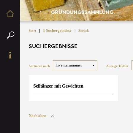
GRÜNDUNGSSAMMLUNG
|
1 Suchergebnisse
|
Start
Zurück
SUCHERGEBNISSE
Sortieren nach
Anzeige Treffer
Seiltänzer mit Gewichten
Nach oben