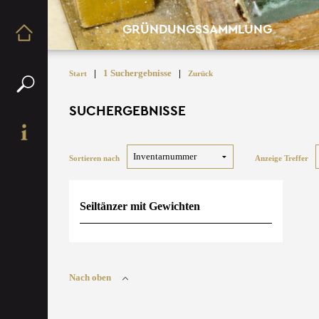
GRÜNDUNGSSAMMLUNG
|
1 Suchergebnisse
|
Start
Zurück
SUCHERGEBNISSE
Sortieren nach
Anzeige Treffer
Seiltänzer mit Gewichten
Nach oben