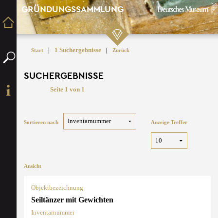
GRÜNDUNGSSAMMLUNG
|
1 Suchergebnisse
|
Start
Zurück
SUCHERGEBNISSE
Seite 1 von 1
Sortieren nach
Anzeige Treffer
Ansicht
Objektbezeichnung
Seiltänzer mit Gewichten
Inventarnummer