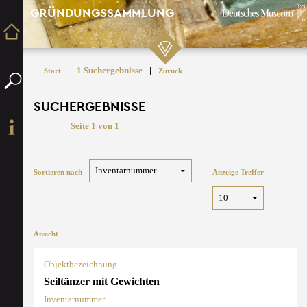
GRÜNDUNGSSAMMLUNG
|
1 Suchergebnisse
|
Start
Zurück
SUCHERGEBNISSE
Seite 1 von 1
Sortieren nach
Anzeige Treffer
Ansicht
Objektbezeichnung
Seiltänzer mit Gewichten
Inventarnummer