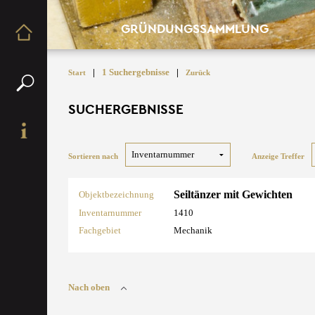
GRÜNDUNGSSAMMLUNG
|
1 Suchergebnisse
|
Start
Zurück
SUCHERGEBNISSE
Sortieren nach
Anzeige Treffer
Seiltänzer mit Gewichten
Objektbezeichnung
Inventarnummer
1410
Fachgebiet
Mechanik
Nach oben