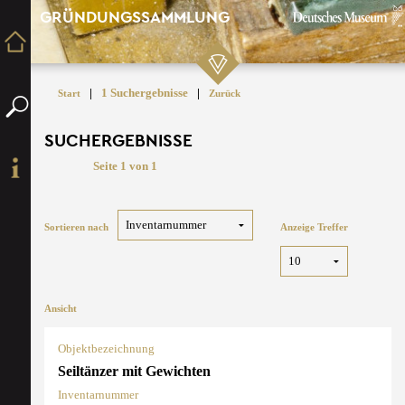
GRÜNDUNGSSAMMLUNG
|
1 Suchergebnisse
|
Start
Zurück
SUCHERGEBNISSE
Seite 1 von 1
Sortieren nach
Anzeige Treffer
Ansicht
Objektbezeichnung
Seiltänzer mit Gewichten
Inventarnummer