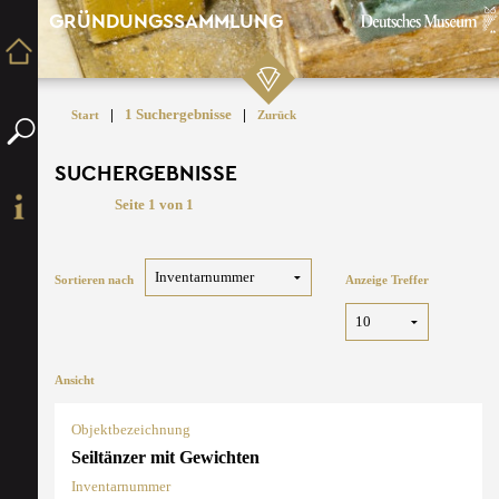
GRÜNDUNGSSAMMLUNG
|
1 Suchergebnisse
|
Start
Zurück
SUCHERGEBNISSE
Seite 1 von 1
Sortieren nach
Anzeige Treffer
Ansicht
Objektbezeichnung
Seiltänzer mit Gewichten
Inventarnummer