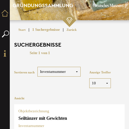
GRÜNDUNGSSAMMLUNG
|
1 Suchergebnisse
|
Start
Zurück
SUCHERGEBNISSE
Seite 1 von 1
Sortieren nach
Anzeige Treffer
Ansicht
Objektbezeichnung
Seiltänzer mit Gewichten
Inventarnummer