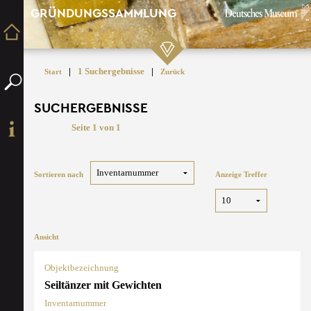
GRÜNDUNGSSAMMLUNG
|
1 Suchergebnisse
|
Start
Zurück
SUCHERGEBNISSE
Seite 1 von 1
Sortieren nach
Anzeige Treffer
Ansicht
Objektbezeichnung
Seiltänzer mit Gewichten
Inventarnummer