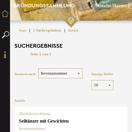
GRÜNDUNGSSAMMLUNG
|
1 Suchergebnisse
|
Start
Zurück
SUCHERGEBNISSE
Seite 1 von 1
Sortieren nach
Anzeige Treffer
Ansicht
Objektbezeichnung
Seiltänzer mit Gewichten
Inventarnummer