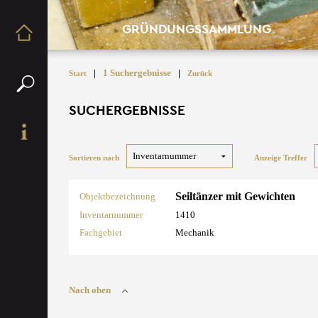
GRÜNDUNGSSAMMLUNG
|
1 Suchergebnisse
|
Start
Zurück
SUCHERGEBNISSE
Sortieren nach
Anzeige Treffer
Seiltänzer mit Gewichten
Objektbezeichnung
Inventarnummer
1410
Fachgebiet
Mechanik
Nach oben