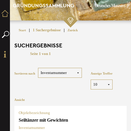
GRÜNDUNGSSAMMLUNG
|
1 Suchergebnisse
|
Start
Zurück
SUCHERGEBNISSE
Seite 1 von 1
Sortieren nach
Anzeige Treffer
Ansicht
Objektbezeichnung
Seiltänzer mit Gewichten
Inventarnummer