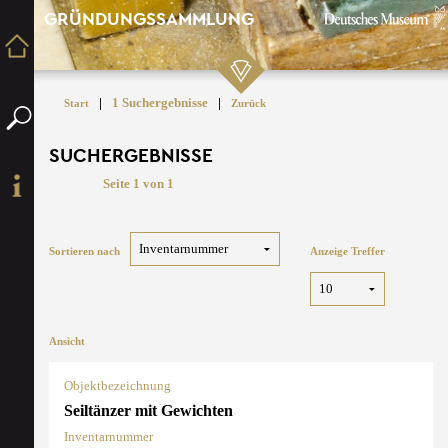
GRÜNDUNGSSAMMLUNG
|
1 Suchergebnisse
|
Start
Zurück
SUCHERGEBNISSE
Seite 1 von 1
Sortieren nach
Anzeige Treffer
Ansicht
Objektbezeichnung
Seiltänzer mit Gewichten
Inventarnummer