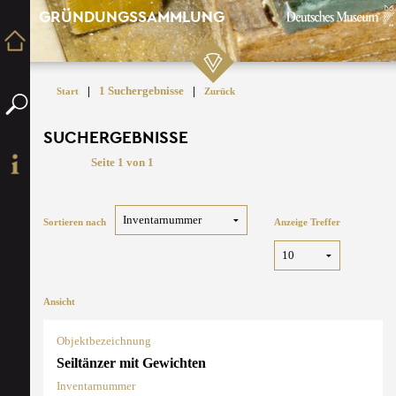
GRÜNDUNGSSAMMLUNG
|
1 Suchergebnisse
|
Start
Zurück
SUCHERGEBNISSE
Seite 1 von 1
Sortieren nach
Anzeige Treffer
Ansicht
Objektbezeichnung
Seiltänzer mit Gewichten
Inventarnummer