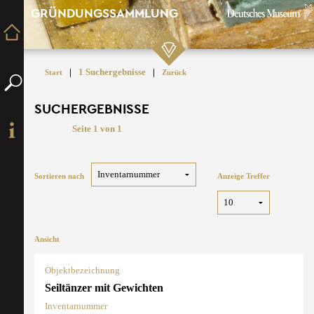
GRÜNDUNGSSAMMLUNG
|
1 Suchergebnisse
|
Start
Zurück
SUCHERGEBNISSE
Seite 1 von 1
Sortieren nach
Anzeige Treffer
Ansicht
Objektbezeichnung
Seiltänzer mit Gewichten
Inventarnummer