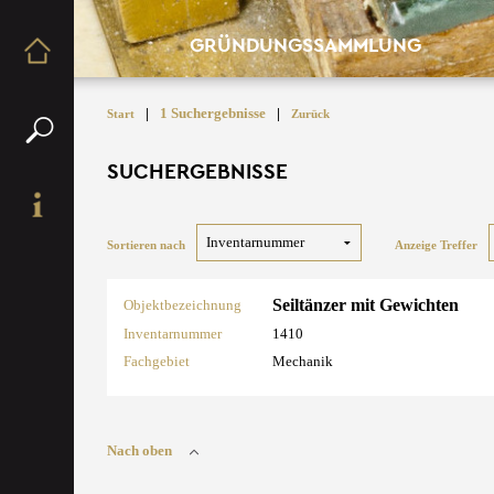
GRÜNDUNGSSAMMLUNG
|
1 Suchergebnisse
|
Start
Zurück
SUCHERGEBNISSE
Sortieren nach
Anzeige Treffer
Seiltänzer mit Gewichten
Objektbezeichnung
Inventarnummer
1410
Fachgebiet
Mechanik
Nach oben