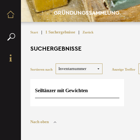
GRÜNDUNGSSAMMLUNG
|
1 Suchergebnisse
|
Start
Zurück
SUCHERGEBNISSE
Sortieren nach
Anzeige Treffer
Seiltänzer mit Gewichten
Nach oben