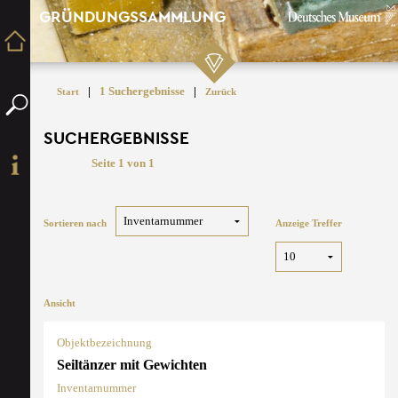
GRÜNDUNGSSAMMLUNG
|
1 Suchergebnisse
|
Start
Zurück
SUCHERGEBNISSE
Seite 1 von 1
Sortieren nach
Anzeige Treffer
Ansicht
Objektbezeichnung
Seiltänzer mit Gewichten
Inventarnummer