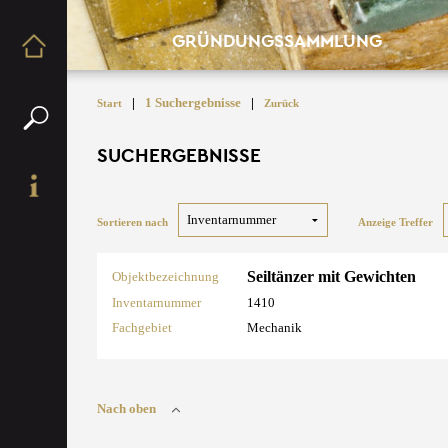
GRÜNDUNGSSAMMLUNG
|
1 Suchergebnisse
|
Start
Zurück
SUCHERGEBNISSE
Sortieren nach
Anzeige Treffer
Seiltänzer mit Gewichten
Objektbezeichnung
Inventarnummer
1410
Fachgebiet
Mechanik
Nach oben