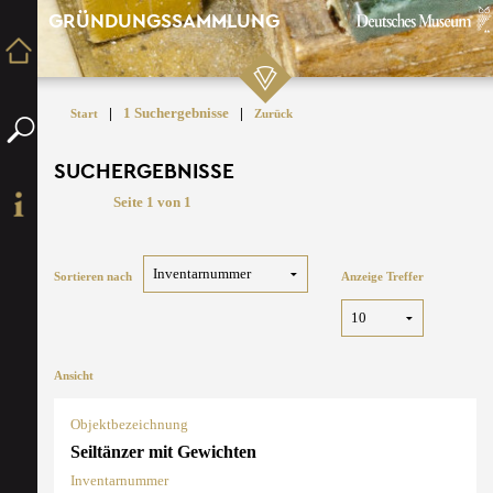
GRÜNDUNGSSAMMLUNG
|
1 Suchergebnisse
|
Start
Zurück
SUCHERGEBNISSE
Seite 1 von 1
Sortieren nach
Anzeige Treffer
Ansicht
Objektbezeichnung
Seiltänzer mit Gewichten
Inventarnummer