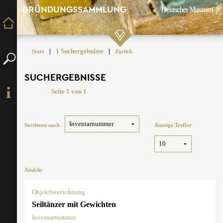
GRÜNDUNGSSAMMLUNG
|
1 Suchergebnisse
|
Start
Zurück
SUCHERGEBNISSE
Seite 1 von 1
Sortieren nach
Anzeige Treffer
Ansicht
Objektbezeichnung
Seiltänzer mit Gewichten
Inventarnummer