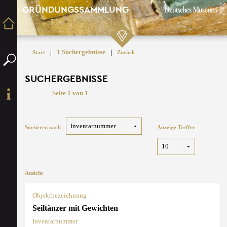
GRÜNDUNGSSAMMLUNG
|
1 Suchergebnisse
|
Start
Zurück
SUCHERGEBNISSE
Seite 1 von 1
Sortieren nach
Anzeige Treffer
Ansicht
Objektbezeichnung
Seiltänzer mit Gewichten
Inventarnummer