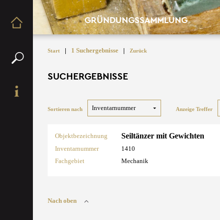
GRÜNDUNGSSAMMLUNG
|
1 Suchergebnisse
|
Start
Zurück
SUCHERGEBNISSE
Sortieren nach
Anzeige Treffer
Seiltänzer mit Gewichten
Objektbezeichnung
Inventarnummer
1410
Fachgebiet
Mechanik
Nach oben