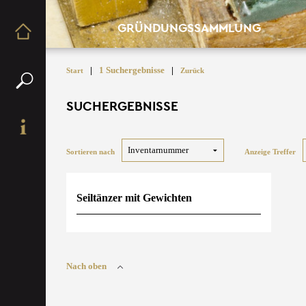
GRÜNDUNGSSAMMLUNG
|
1 Suchergebnisse
|
Start
Zurück
SUCHERGEBNISSE
Sortieren nach
Anzeige Treffer
Seiltänzer mit Gewichten
Nach oben