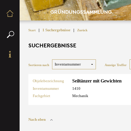
GRÜNDUNGSSAMMLUNG
|
1 Suchergebnisse
|
Start
Zurück
SUCHERGEBNISSE
Sortieren nach
Anzeige Treffer
Seiltänzer mit Gewichten
Objektbezeichnung
Inventarnummer
1410
Fachgebiet
Mechanik
Nach oben