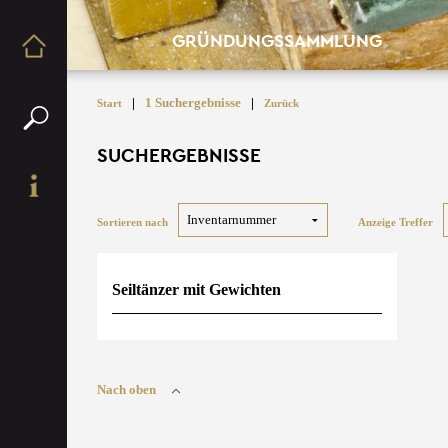
GRÜNDUNGSSAMMLUNG
|
1 Suchergebnisse
|
Start
Zurück
SUCHERGEBNISSE
Sortieren nach
Anzeige Treffer
Seiltänzer mit Gewichten
Nach oben