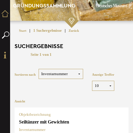
GRÜNDUNGSSAMMLUNG
|
1 Suchergebnisse
|
Start
Zurück
SUCHERGEBNISSE
Seite 1 von 1
Sortieren nach
Anzeige Treffer
Ansicht
Objektbezeichnung
Seiltänzer mit Gewichten
Inventarnummer