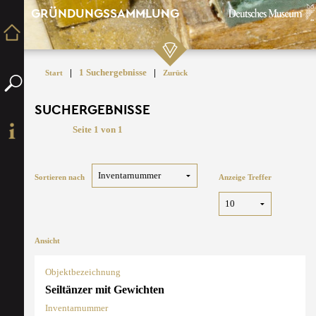
GRÜNDUNGSSAMMLUNG
|
1 Suchergebnisse
|
Start
Zurück
SUCHERGEBNISSE
Seite 1 von 1
Sortieren nach
Anzeige Treffer
Ansicht
Objektbezeichnung
Seiltänzer mit Gewichten
Inventarnummer