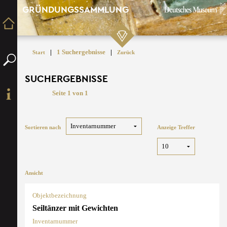
GRÜNDUNGSSAMMLUNG
|
1 Suchergebnisse
|
Start
Zurück
SUCHERGEBNISSE
Seite 1 von 1
Sortieren nach
Anzeige Treffer
Ansicht
Objektbezeichnung
Seiltänzer mit Gewichten
Inventarnummer