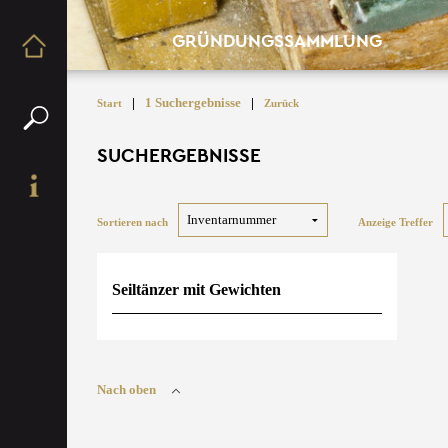
GRÜNDUNGSSAMMLUNG
|
1 Suchergebnisse
|
Start
Zurück
SUCHERGEBNISSE
Sortieren nach
Anzeige Treffer
Seiltänzer mit Gewichten
Nach oben