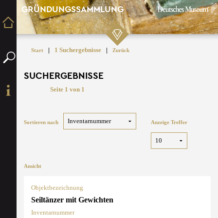
GRÜNDUNGSSAMMLUNG
|
1 Suchergebnisse
|
Start
Zurück
SUCHERGEBNISSE
Seite 1 von 1
Sortieren nach
Anzeige Treffer
Ansicht
Objektbezeichnung
Seiltänzer mit Gewichten
Inventarnummer