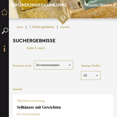
GRÜNDUNGSSAMMLUNG
|
1 Suchergebnisse
|
Start
Zurück
SUCHERGEBNISSE
Seite 1 von 1
Sortieren nach
Anzeige Treffer
Ansicht
Objektbezeichnung
Seiltänzer mit Gewichten
Inventarnummer