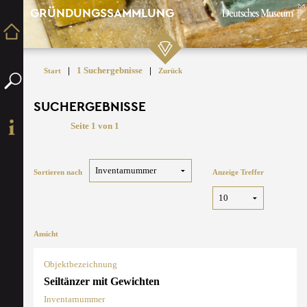
GRÜNDUNGSSAMMLUNG
|
1 Suchergebnisse
|
Start
Zurück
SUCHERGEBNISSE
Seite 1 von 1
Sortieren nach
Anzeige Treffer
Ansicht
Objektbezeichnung
Seiltänzer mit Gewichten
Inventarnummer