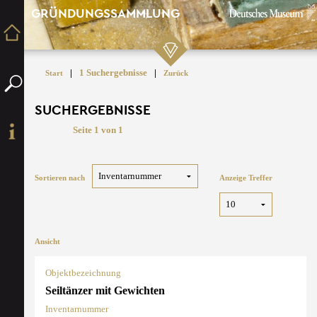
GRÜNDUNGSSAMMLUNG
|
1 Suchergebnisse
|
Start
Zurück
SUCHERGEBNISSE
Seite 1 von 1
Sortieren nach
Anzeige Treffer
Ansicht
Objektbezeichnung
Seiltänzer mit Gewichten
Inventarnummer