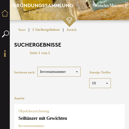
GRÜNDUNGSSAMMLUNG
|
1 Suchergebnisse
|
Start
Zurück
SUCHERGEBNISSE
Seite 1 von 1
Sortieren nach
Anzeige Treffer
Ansicht
Objektbezeichnung
Seiltänzer mit Gewichten
Inventarnummer