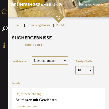
GRÜNDUNGSSAMMLUNG
|
1 Suchergebnisse
|
Start
Zurück
SUCHERGEBNISSE
Seite 1 von 1
Sortieren nach
Anzeige Treffer
Ansicht
Objektbezeichnung
Seiltänzer mit Gewichten
Inventarnummer