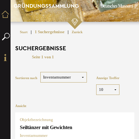
GRÜNDUNGSSAMMLUNG
|
1 Suchergebnisse
|
Start
Zurück
SUCHERGEBNISSE
Seite 1 von 1
Sortieren nach
Anzeige Treffer
Ansicht
Objektbezeichnung
Seiltänzer mit Gewichten
Inventarnummer